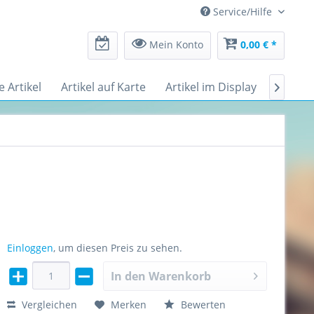
Service/Hilfe
Mein Konto
0,00 € *
e Artikel
Artikel auf Karte
Artikel im Display
Messe

Einloggen
, um diesen Preis zu sehen.
In den
Warenkorb
Vergleichen
Merken
Bewerten