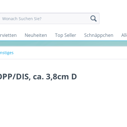
rvietten
Neuheiten
Top Seller
Schnäppchen
All
onstiges
OPP/DIS, ca. 3,8cm D