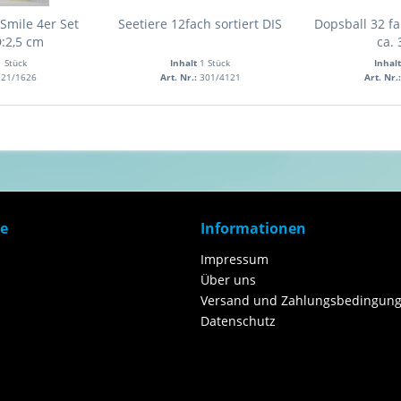
Smile 4er Set
Seetiere 12fach sortiert DIS
Dopsball 32 fa
D:2,5 cm
ca.
1 Stück
Inhalt
1 Stück
Inhal
321/1626
Art. Nr.:
301/4121
Art. Nr.
ce
Informationen
Impressum
Über uns
Versand und Zahlungsbedingung
Datenschutz