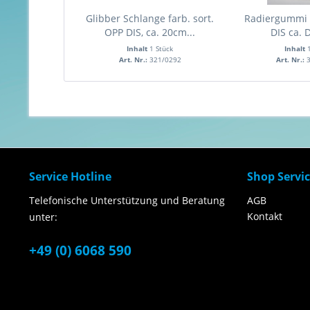
Glibber Schlange farb. sort.
Radiergummi 
OPP DIS, ca. 20cm...
DIS ca. 
Inhalt
1 Stück
Inhalt
Art. Nr.:
321/0292
Art. Nr.:
Service Hotline
Shop Servi
Telefonische Unterstützung und Beratung
AGB
Kontakt
unter:
+49 (0) 6068 590