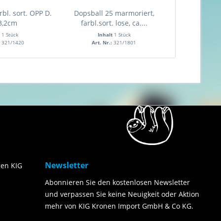
rbl. sort. OPP D.
Dopsball 25 marmoriert,
 3,2cm
farbl.sort. lose, ca....
t
1 Stück
Inhalt
1 Stück
:
321/1420
Art. Nr.:
321/1801
Newsletter
en KIG
Abonnieren Sie den kostenlosen Newsletter
und verpassen Sie keine Neuigkeit oder Aktion
mehr von KIG Kronen Import GmbH & Co KG.