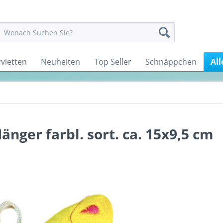
rvietten
Neuheiten
Top Seller
Schnäppchen
All
nger farbl. sort. ca. 15x9,5 cm