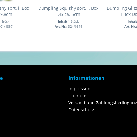
y sort. i. Box
Dumpling Squishy sort. i. Box
Dumpling Glitz
 9,8cm
DIS ca. 5cm
i Box D
1 Stück
Inhalt
1 Stück
Inhal
301/4897
Art. Nr.:
324/0619
Art. Nr.
ce
Informationen
Impressum
Über uns
Versand und Zahlungsbedingung
Datenschutz