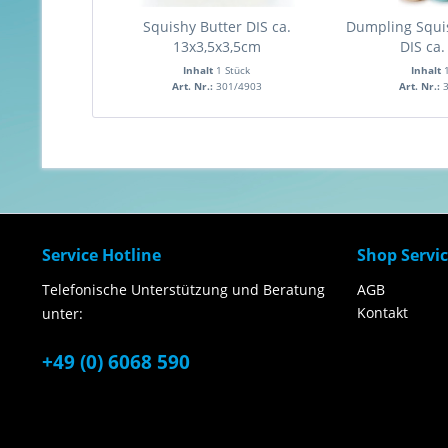
Squishy Butter DIS ca.
Dumpling Squish
13x3,5x3,5cm
DIS ca.
Inhalt
1 Stück
Inhalt
Art. Nr.:
301/4903
Art. Nr.:
Service Hotline
Shop Servi
Telefonische Unterstützung und Beratung
AGB
Kontakt
unter:
+49 (0) 6068 590