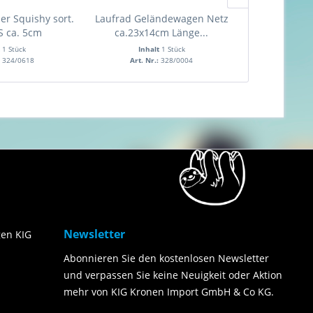
er Squishy sort.
Laufrad Geländewagen Netz
Laufrad Käfer
IS ca. 5cm
ca.23x14cm Länge...
ca. 15
t
1 Stück
Inhalt
1 Stück
Inha
:
324/0618
Art. Nr.:
328/0004
Art. Nr
Newsletter
en KIG
Abonnieren Sie den kostenlosen Newsletter
und verpassen Sie keine Neuigkeit oder Aktion
mehr von KIG Kronen Import GmbH & Co KG.