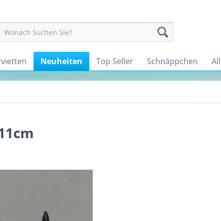
rvietten
Neuheiten
Top Seller
Schnäppchen
Al
l
x11cm