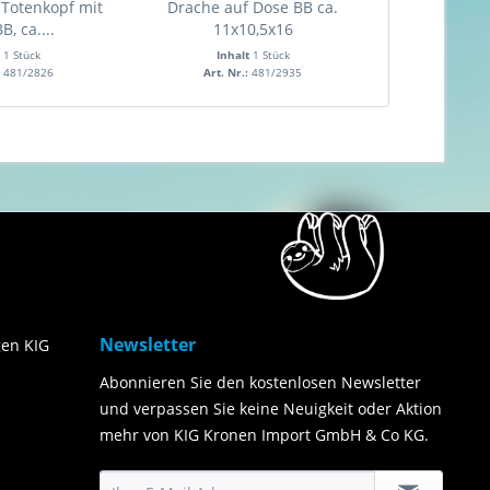
Totenkopf mit
Drache auf Dose BB ca.
Drachen Bl
B, ca....
11x10,5x16
20
t
1 Stück
Inhalt
1 Stück
Inha
:
481/2826
Art. Nr.:
481/2935
Art. Nr
Newsletter
en KIG
Abonnieren Sie den kostenlosen Newsletter
und verpassen Sie keine Neuigkeit oder Aktion
mehr von KIG Kronen Import GmbH & Co KG.