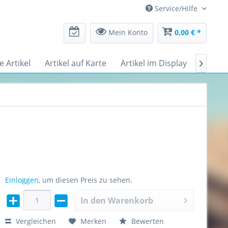
Service/Hilfe
Mein Konto
0,00 € *
le Artikel
Artikel auf Karte
Artikel im Display
Messe

Einloggen
, um diesen Preis zu sehen.
In den
Warenkorb
Vergleichen
Merken
Bewerten