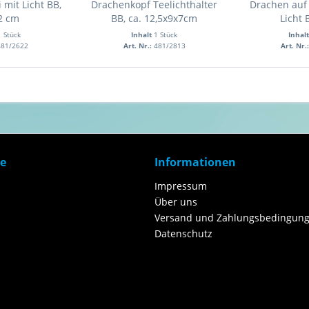
 mit Licht BB,
Drachenkopf Teelichthalter
Drachen auf 
2 cm
BB, ca. 12,5x9x7cm
Licht B
1 Stück
Inhalt
1 Stück
Inhal
481/2622
Art. Nr.:
481/2813
Art. Nr.
ce
Informationen
Impressum
Über uns
Versand und Zahlungsbedingung
Datenschutz