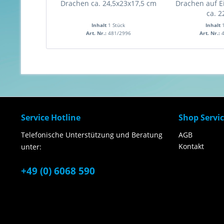
Drachen ca. 24,5x23x17,5 cm
Drachen auf Ei
ca. 2
Inhalt
1 Stück
Inhalt
Art. Nr.:
481/2996
Art. Nr.:
Service Hotline
Shop Servi
Telefonische Unterstützung und Beratung
AGB
Kontakt
unter:
+49 (0) 6068 590