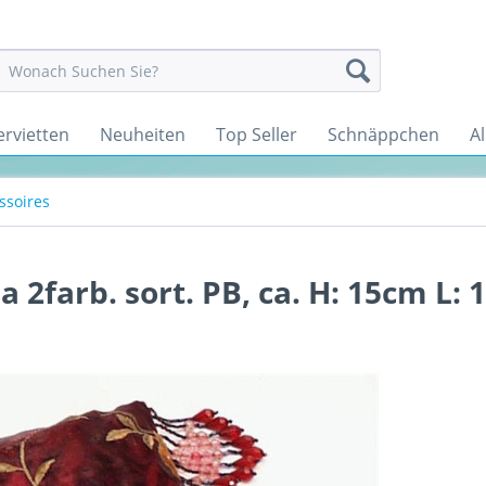
ervietten
Neuheiten
Top Seller
Schnäppchen
Al
soires
 2farb. sort. PB, ca. H: 15cm L: