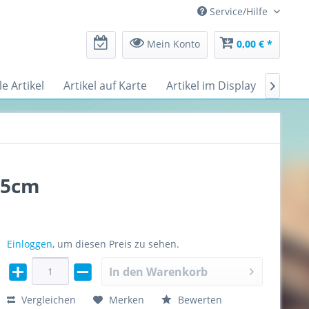
Service/Hilfe
Mein Konto
0,00 € *
le Artikel
Artikel auf Karte
Artikel im Display
Messe

 15cm
Einloggen
, um diesen Preis zu sehen.
In den
Warenkorb
Vergleichen
Merken
Bewerten