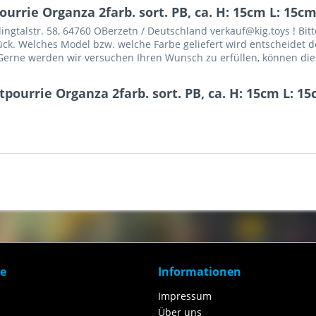
rrie Organza 2farb. sort. PB, ca. H: 15cm L: 15c
gtalstr. 58, 64760 OBerzetn / Deutschland verkauf@kig.toys ! Bitt
Stück. Welches Model bzw. welche Farbe geliefert wird entscheidet d
erne werden wir versuchen Ihren Wunsch zu erfüllen, können dies 
pourrie Organza 2farb. sort. PB, ca. H: 15cm L: 1
ce
Informationen
Impressum
Über uns