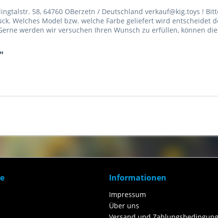
gtalstr. 58, 64760 OBerzetn / Deutschland verkauf@kig.toys ! Bitt
Stück. Welches Model bzw. welche Farbe geliefert wird entscheidet d
erne werden wir versuchen Ihren Wunsch zu erfüllen, können dies 
"
ce
Informationen
Impressum
Über uns
Versand und Zahlungsbedingung