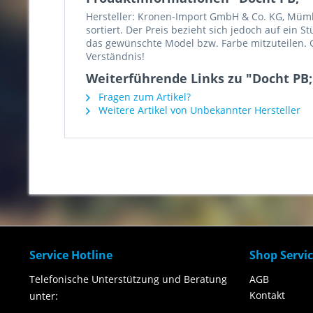
Hersteller: Kronen-Import GmbH & Co. KG, Mümlin
sortiert. Der Preis bezieht sich jedoch auf ein 
das gewünschte Model bzw. Farbe mitzuteilen. G
Verständnis!
Weiterführende Links zu "Docht PB;
Fragen zum Artikel?
Weitere Artikel von Unbekannter Hersteller
Service Hotline
Shop Servi
Telefonische Unterstützung und Beratung
AGB
Kontakt
unter: