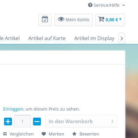
Service/Hilfe
Mein Konto
0,00 € *
le Artikel
Artikel auf Karte
Artikel im Display
Messe

Einloggen
, um diesen Preis zu sehen.
In den
Warenkorb
Vergleichen
Merken
Bewerten