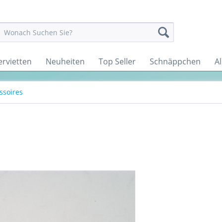
ervietten
Neuheiten
Top Seller
Schnäppchen
Al
soires