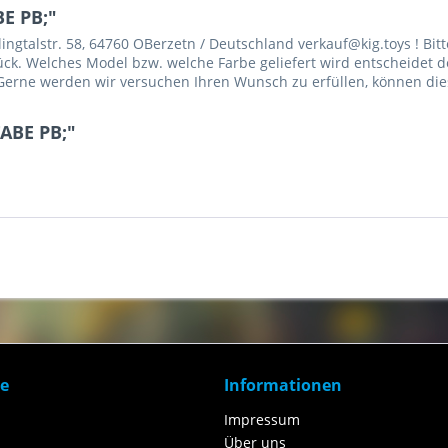
E PB;"
gtalstr. 58, 64760 OBerzetn / Deutschland verkauf@kig.toys ! Bitt
Stück. Welches Model bzw. welche Farbe geliefert wird entscheidet d
erne werden wir versuchen Ihren Wunsch zu erfüllen, können dies 
ABE PB;"
ce
Informationen
Impressum
Über uns