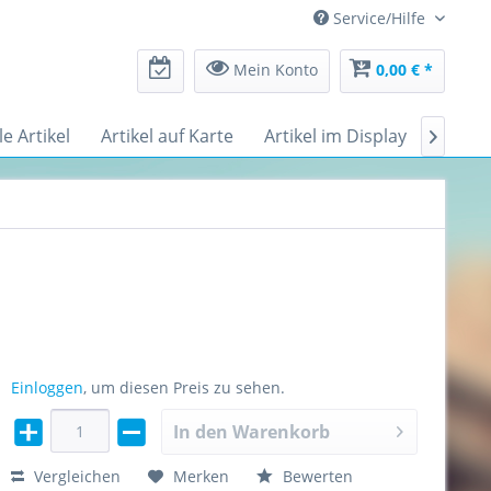
Service/Hilfe
Mein Konto
0,00 € *
le Artikel
Artikel auf Karte
Artikel im Display
Messe

Einloggen
, um diesen Preis zu sehen.
In den
Warenkorb
Vergleichen
Merken
Bewerten