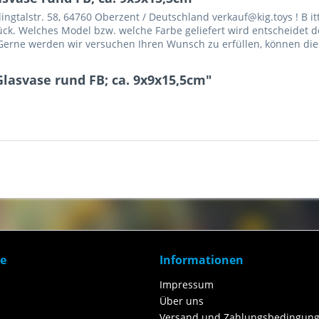
gtalstr. 58, 64760 Oberzent / Deutschland verkauf@kig.toys ! B itt
Stück. Welches Model bzw. welche Farbe geliefert wird entscheidet d
erne werden wir versuchen Ihren Wunsch zu erfüllen, können dies 
Glasvase rund FB; ca. 9x9x15,5cm"
ce
Informationen
Impressum
Über uns
Versand und Zahlungsbedingung