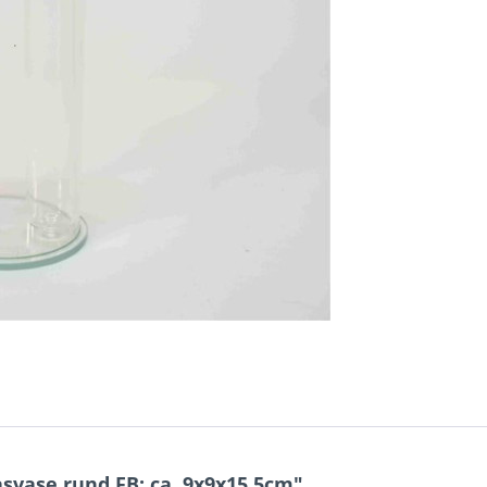
svase rund FB; ca. 9x9x15,5cm"