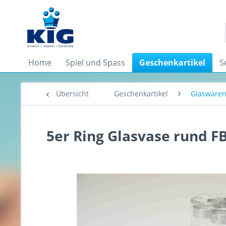
Home
Spiel und Spass
Geschenkartikel
S
Übersicht
Geschenkartikel
Glasware
5er Ring Glasvase rund FB