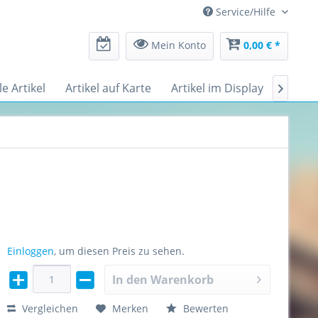
Service/Hilfe
Mein Konto
0,00 € *
le Artikel
Artikel auf Karte
Artikel im Display
Messe

Einloggen
, um diesen Preis zu sehen.
In den
Warenkorb
Vergleichen
Merken
Bewerten