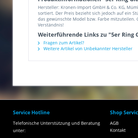
Hersteller: Kronen-Import GmbH & Co. KG, Mümlin
sortiert. Der Preis bezieht sich jedoch auf ein 
das gewünschte Model bzw. Farbe mitzuteilen. G
Verständnis!
Weiterführende Links zu "5er Ring 
Fragen zum Artikel?
Weitere Artikel von Unbekannter Hersteller
Service Hotline
Shop Servi
Telefonische Unterstützung und Beratung
AGB
Kontakt
unter: