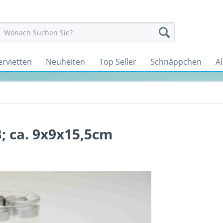
ervietten
Neuheiten
Top Seller
Schnäppchen
Al
n
; ca. 9x9x15,5cm