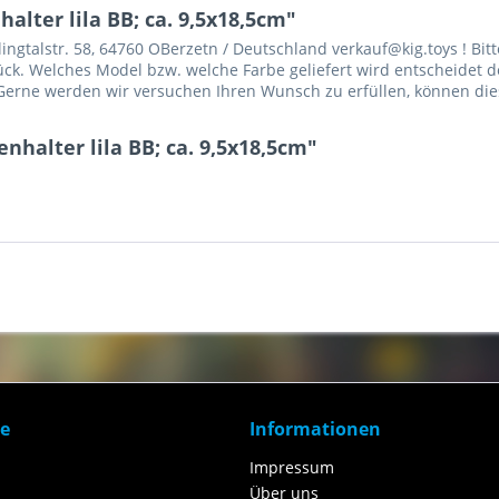
lter lila BB; ca. 9,5x18,5cm"
gtalstr. 58, 64760 OBerzetn / Deutschland verkauf@kig.toys ! Bitt
Stück. Welches Model bzw. welche Farbe geliefert wird entscheidet d
erne werden wir versuchen Ihren Wunsch zu erfüllen, können dies 
nhalter lila BB; ca. 9,5x18,5cm"
ce
Informationen
Impressum
Über uns