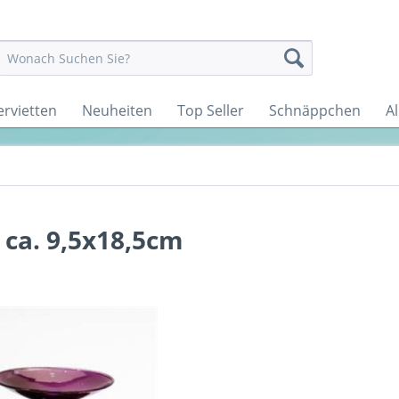
ervietten
Neuheiten
Top Seller
Schnäppchen
Al
n
; ca. 9,5x18,5cm