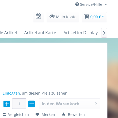
Service/Hilfe
Mein Konto
0,00 € *
le Artikel
Artikel auf Karte
Artikel im Display
Messe

Einloggen
, um diesen Preis zu sehen.
In den
Warenkorb
Vergleichen
Merken
Bewerten