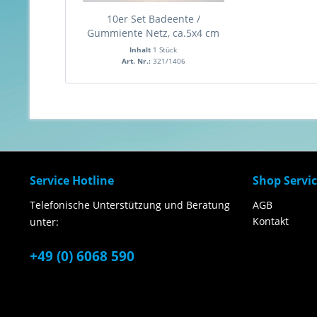
10er Set Badeente /
Gummiente Netz, ca.5x4 cm
Inhalt
1 Stück
Art. Nr.:
321/1406
Service Hotline
Shop Servi
Telefonische Unterstützung und Beratung
AGB
Kontakt
unter:
+49 (0) 6068 590