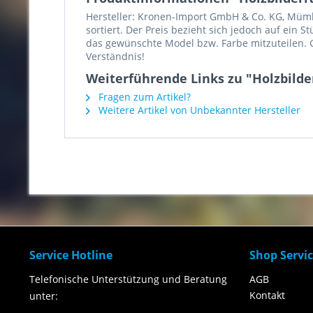
Hersteller: Kronen-Import GmbH & Co. KG, Mümlin
sortiert. Der Preis bezieht sich jedoch auf ein 
das gewünschte Model bzw. Farbe mitzuteilen. G
Verständnis!
Weiterführende Links zu "Holzbilde
Fragen zum Artikel?
Weitere Artikel von Unbekannter Hersteller
Service Hotline
Shop Servi
Telefonische Unterstützung und Beratung
AGB
Kontakt
unter: