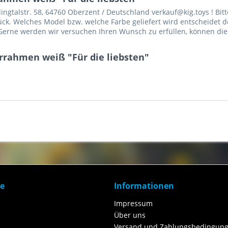
gtalstr. 58, 64760 Oberzent / Deutschland verkauf@kig.toys ! Bitt
Stück. Welches Model bzw. welche Farbe geliefert wird entscheidet d
erne werden wir versuchen Ihren Wunsch zu erfüllen, können dies 
rrahmen weiß "Für die liebsten"
ce
Informationen
Impressum
Über uns
Versand und Zahlungsbedingung