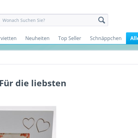
rvietten
Neuheiten
Top Seller
Schnäppchen
All
ür die liebsten